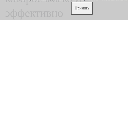
Принять
эффективно
прорабатывает всё тело.
Уже после первых
занятий вы
почувствуете легкость,
улучшение осанки и
избавление от боли в
спине и суставах.