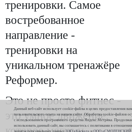
тренировки. Самое
востребованное
направление -
тренировки на
уникальном тренажёре
Реформер.
Это не просто фитнес -
Данный веб-сайт использует cookie-файлы в целях предоставления ва
это умное движение,
пользовательского опыта на нашем сайте. Обработка cookie-файлов о
с использованием программного средства Яндекс.Метрика. Продолжа
использовать данный сайт, вы соглашаетесь с политиками в отношени
которое мягко и
защиты персональных данных
ЗАО «Каскад»
и
ООО «СМОЛЕНСКИЙ