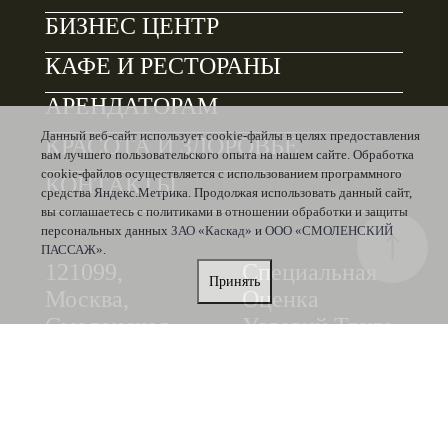
БИЗНЕС ЦЕНТР
КАФЕ И РЕСТОРАНЫ
АРЕНДАТОРАМ
Данный веб-сайт использует cookie-файлы в целях предоставления
КРАСОТА И ЗДОРОВЬЕ
вам лучшего пользовательского опыта на нашем сайте. Обработка
cookie-файлов осуществляется с использованием программного
КОНТАКТЫ
средства Яндекс.Метрика. Продолжая использовать данный сайт,
вы соглашаетесь с политиками в отношении обработки и защиты
персональных данных
ЗАО «Каскад»
и
ООО «СМОЛЕНСКИЙ
ПАССАЖ»
.
121099,
Специальная
Принять
Москва,
Оценка
Смоленская
Условий Труда
Площадь‚ Д. 3
(Соут)
Политика в
Политика в
отношении
отношении
обработки и
обработки и