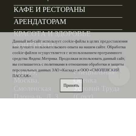
КАФЕ И РЕСТОРАНЫ
АРЕНДАТОРАМ
КРАСОТА И ЗДОРОВЬЕ
Данный веб-сайт использует cookie-файлы в целях предоставления
КОНТАКТЫ
вам лучшего пользовательского опыта на нашем сайте. Обработка
cookie-файлов осуществляется с использованием программного
средства Яндекс.Метрика. Продолжая использовать данный сайт,
вы соглашаетесь с политиками в отношении обработки и защиты
персональных данных
ЗАО «Каскад»
и
ООО «СМОЛЕНСКИЙ
121099,
Специальная
ПАССАЖ»
.
Москва,
Оценка
Принять
Смоленская
Условий Труда
Площадь‚ Д. 3
(Соут)
Политика в
Политика в
отношении
отношении
обработки и
обработки и
защиты
защиты