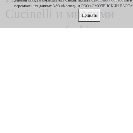
данный сайт, вы соглашаетесь с политиками в отношении обработки и
персональных данных
ЗАО «Каскад»
и
ООО «СМОЛЕНСКИЙ ПАСС
Cucinelli и многими
Принять
крупными fashion-
ритейлерами.
Производственная
площадка
насчитывает 2500
кв.м. и специально