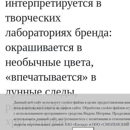
интерпретируется в
творческих
лабораториях бренда:
окрашивается в
необычные цвета,
«впечатывается» в
лунные следы,
Данный веб-сайт использует cookie-файлы в целях предоставления ва
распыляется
пользовательского опыта на нашем сайте. Обработка cookie-файлов о
с использованием программного средства Яндекс.Метрика. Продолжа
хрустальной
использовать данный сайт, вы соглашаетесь с политиками в отношени
защиты персональных данных
ЗАО «Каскад»
и
ООО «СМОЛЕНСКИЙ