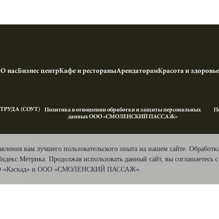
ы
О нас
Бизнес центр
Кафе и рестораны
Арендаторам
Красота и здоровье
РУДА (СОУТ)
Политика в отношении обработки и защиты персональных
П
данных ООО «СМОЛЕНСКИЙ ПАССАЖ»
авления вам лучшего пользовательского опыта на нашем сайте. Обработк
Яндекс.Метрика. Продолжая использовать данный сайт, вы соглашаетесь 
 «Каскад»
и
ООО «СМОЛЕНСКИЙ ПАССАЖ»
.