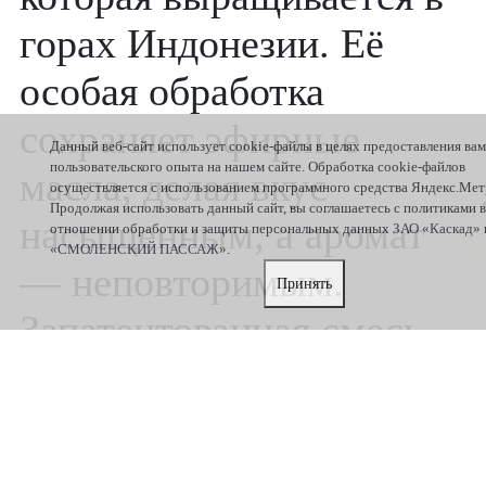
горах Индонезии. Её
особая обработка
сохраняет эфирные
Данный веб-сайт использует cookie-файлы в целях предоставления ва
пользовательского опыта на нашем сайте. Обработка cookie-файлов
масла, делая вкус
осуществляется с использованием программного средства Яндекс.Мет
Продолжая использовать данный сайт, вы соглашаетесь с политиками в
насыщенным, а аромат
отношении обработки и защиты персональных данных
ЗАО «Каскад»
«СМОЛЕНСКИЙ ПАССАЖ»
.
— неповторимым.
Принять
Запатентованная смесь
для теста придаёт
булочкам мягкость и
воздушность,