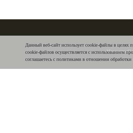
Данный веб-сайт использует cookie-файлы в целях 
Магазины
О 
cookie-файлов осуществляется с использованием пр
соглашаетесь с политиками в отношении обработк
121099, МОСКВА,
СПЕЦИАЛЬНАЯ ОЦЕНКА УСЛОВИ
СМОЛЕНСКАЯ
Перечень СОУТ
ПЛОЩАДЬ‚ Д. 3