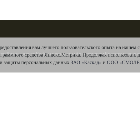
предоставления вам лучшего пользовательского опыта на нашем с
нас
Бизнес центр
Кафе и рестораны
Арендаторам
Красота и здоро
ограммного средства Яндекс.Метрика. Продолжая использовать 
и и защиты персональных данных
ЗАО «Каскад»
и
ООО «СМОЛ
Политика в отношении обработки и защиты
Й ТРУДА (СОУТ)
персональных данных ООО «СМОЛЕНСКИЙ
ПАССАЖ»