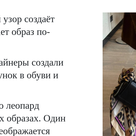
узор создаёт
ет образ по-
айнеры создали
нок в обуви и
о леопард
х образах. Один
еображается