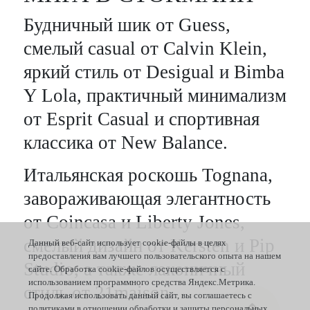
Будничный шик от Guess,
смелый casual от Calvin Klein,
яркий стиль от Desigual и Bimba
Y Lola, практичный минимализм
от Esprit Casual и спортивная
классика от New Balance.
Итальянская роскошь Tognana,
завораживающая элегантность
от Coincasa и Liberty Jones,
смелый дизайн от Kersten и Pip
Данный веб-сайт использует cookie-файлы в целях
предоставления вам лучшего пользовательского опыта на нашем
Studio, а также лаконичный
сайте. Обработка cookie-файлов осуществляется с
использованием программного средства Яндекс.Метрика.
стиль от 21maison.
Продолжая использовать данный сайт, вы соглашаетесь с
политиками в отношении обработки и защиты персональных