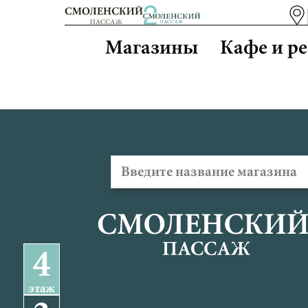
Магазины
Кафе и р
4
этаж