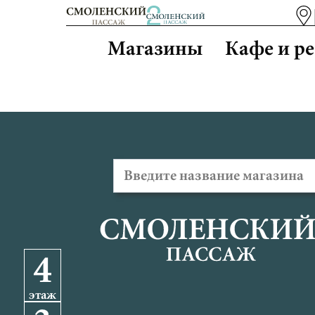
Магазины
Кафе и р
4
этаж