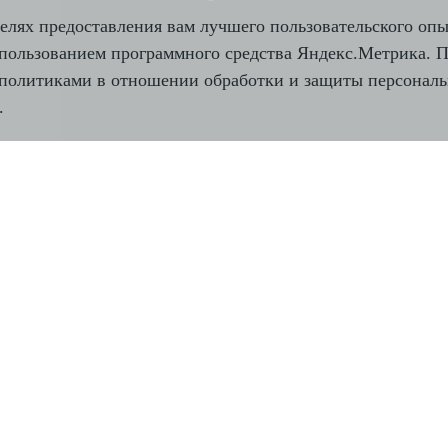
елях предоставления вам лучшего пользовательского опы
спользованием программного средства Яндекс.Метрика. 
 с политиками в отношении обработки и защиты персона
.