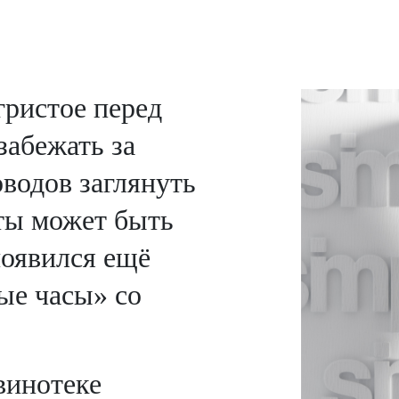
5
гристое перед
забежать за
водов заглянуть
ты может быть
появился ещё
ые часы» со
винотеке