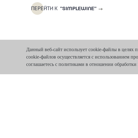
ПЕРЕЙТИ К
"SIMPLEWINE"
Данный веб-сайт использует cookie-файлы в целях 
cookie-файлов осуществляется с использованием пр
соглашаетесь с политиками в отношении обработк
Магазины
О н
121099, МОСКВА,
СПЕЦИАЛЬНАЯ ОЦЕНКА УСЛОВИ