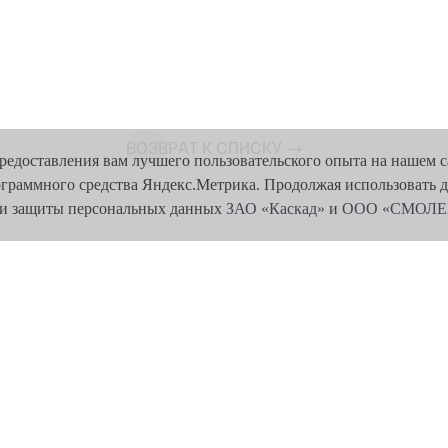
ВОЗВРАТ К СПИСКУ
предоставления вам лучшего пользовательского опыта на нашем с
ограммного средства Яндекс.Метрика. Продолжая использовать 
и и защиты персональных данных
ЗАО «Каскад»
и
ООО «СМОЛ
ас
Бизнес центр
Кафе и рестораны
Арендаторам
Красота и здоро
Политика в отношении обработки и защиты
Й ТРУДА (СОУТ)